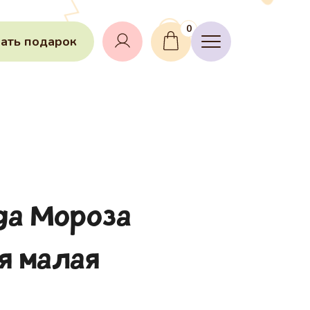
0
ать подарок
да Мороза
я малая