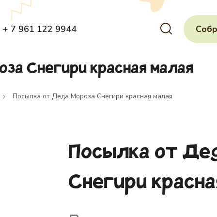
+ 7 961 122 9944
Собр
за Снегири красная малая
Посылка от Деда Мороза Снегири красная малая
Посылка от Де
Снегири красна