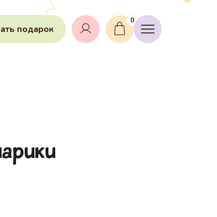
0
ать подарок
арики