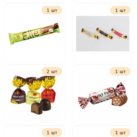
1 шт
1 шт
Лёвушка
Степ
2 шт
1 шт
Элли с
Вместе вкуснее
шоколадно-
ореховой
начинкой
1 шт
1 шт