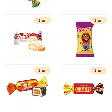
1 шт
1 шт
Желейные в
Ананасная долина
шоколаде в
ассортимете
1 шт
1 шт
Адель с миндалем
Лёвушка детям
Чудо-звери