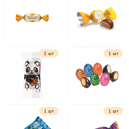
Забегай на чай
Чио-Рио
2 шт
1 шт
Яшкинская
Золотая лилия
картошка
1 шт
1 шт
Панда Молочно-
Всегда с тобой