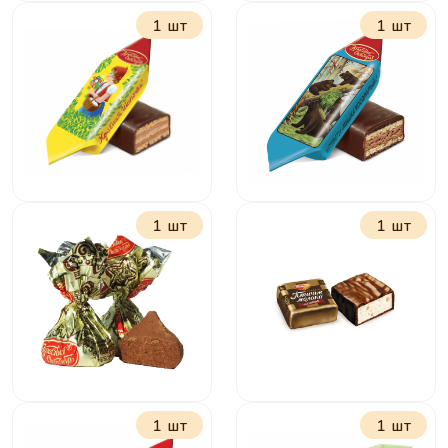
1 шт
1 шт
Беби Фокс с
Алёнка
молочной
начинкой
1 шт
1 шт
Красная шапочка
Мишка косолапый
1 шт
1 шт