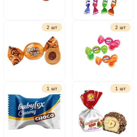
2 шт
2 шт
БебиФокс Гелакси
Ирис Мини Ням
фруктовый
1 шт
1 шт
Нота Бум
Нильс фруктовый