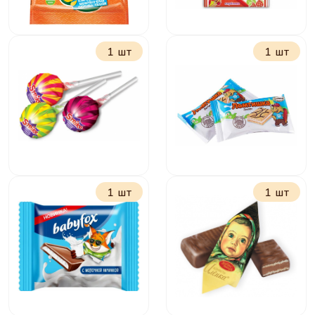
1 шт
1 шт
Мармелад Крут
Жевательная
Фрут Змейки 70 г
конфета Баба Яга
11 г
1 шт
1 шт
Карамель на
Ломтишка
палочке Страйк 11
г