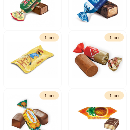
гречкой
1 шт
1 шт
Нива
Васильки
1 шт
1 шт
Ну-ка отними вкус
Батончики Рот
шоколадный крем
Фронт
классические