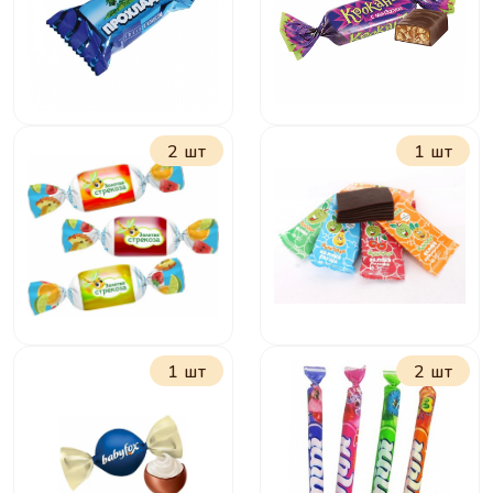
шоколадное
драже
2 шт
1 шт
Прохлада с
Крокант
кокосом
1 шт
2 шт
Золотая стрекоза
Пастилки
фруктовые в
ассортименте