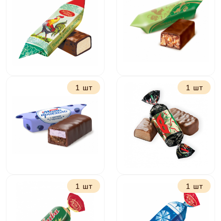
Трюфели Красный
Птичье молоко
октябрь
сливочно-
ванильное
1 шт
1 шт
Петушок-золотой
Грильяжные
гребешок
мягкий грильяж
1 шт
1 шт
Мама Приехала с
Маска
черникой и