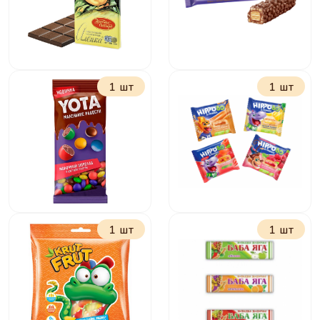
1 шт
1 шт
Шоколад Алёнка
Батончик Джумка
молочная 75 г
37 г
1 шт
1 шт
Драже молочный
Бисквит Хиппобо и
шоколад в
друзья с
цветной глазури
малиновой
40г
начинкой 32г