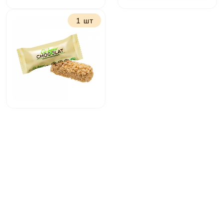
1 шт
БебиФокс с
Маленькое чудо
молочно ореховой
сливочное
начинкой
Мультизлаковый
батончик Кабарде
белый