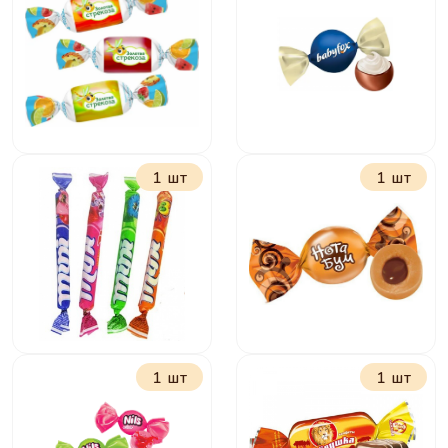
Всегда с тобой
Крокант
1 шт
1 шт
Золотая стрекоза
БебиФокс Гелакси
1 шт
1 шт
Ирис Мини Ням
Нота Бум
фруктовый