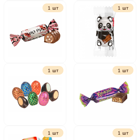
1 шт
1 шт
Вместе вкуснее
Забегай на чай
1 шт
1 шт
Чио-Рио
Панда Молочно-
шоколадное
драже
1 шт
1 шт