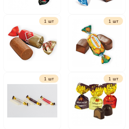
1 шт
1 шт
Маска
Васильки
1 шт
1 шт
Батончики Рот
Желейные в
Фронт
шоколаде в
классические
ассортимете