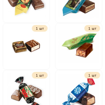
1 шт
1 шт
Алёнка
Мишка косолапый
1 шт
1 шт
Птичье молоко
Грильяжные
сливочно-
мягкий грильяж
ванильное