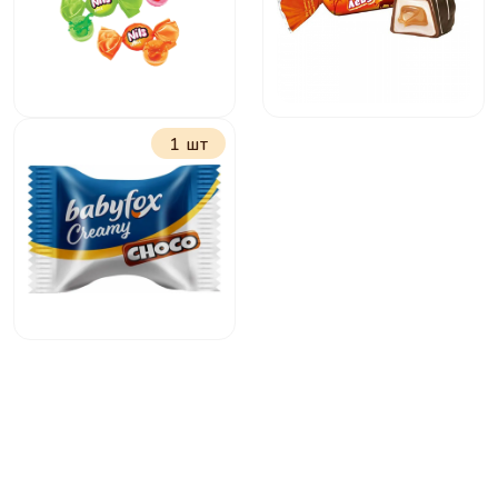
1 шт
Нильс фруктовый
Лёвушка
БебиФокс с
молочно ореховой
начинкой