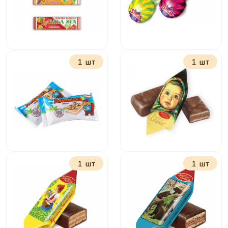
1 шт
1 шт
Жевательная
Карамель на
конфета Баба Яга
палочке Страйк 11
11 г
г
1 шт
1 шт
Ломтишка
Алёнка