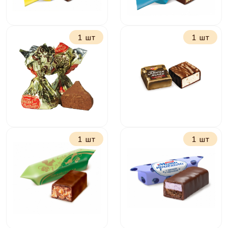
1 шт
1 шт
Красная шапочка
Мишка косолапый
1 шт
1 шт
Трюфели Красный
Птичье молоко
октябрь
сливочно-
ванильное