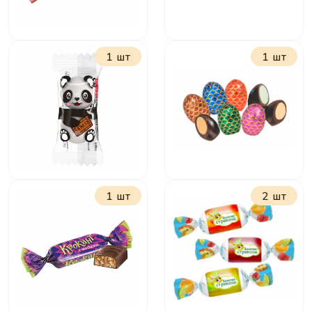
1 шт
1 шт
Чио-Рио
Яшкинская
картошка
1 шт
2 шт
Панда Молочно-
Всегда с тобой
шоколадное
драже