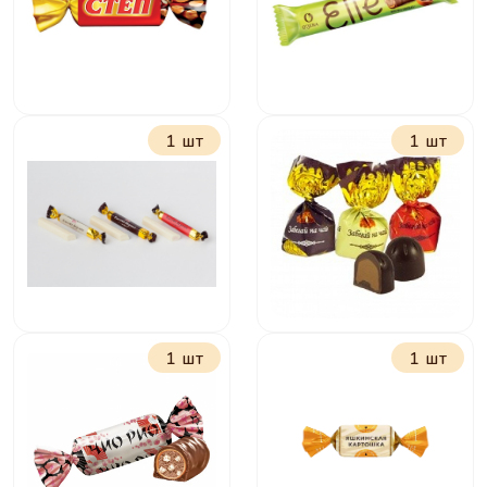
1 шт
1 шт
Степ
Элли с
шоколадно-
ореховой
начинкой
1 шт
1 шт
Вместе вкуснее
Забегай на чай