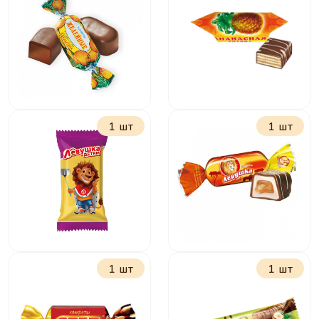
Ну-ка отними вкус
Батончики Рот
шоколадный крем
Фронт
классические
1 шт
1 шт
Желейные в
Ананасная долина
шоколаде в
ассортимете
1 шт
1 шт
Лёвушка детям
Лёвушка
Чудо-звери