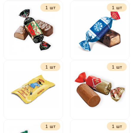
1 шт
1 шт
Грильяжные
Мама Приехала с
мягкий грильяж
черникой и
гречкой
1 шт
1 шт
Маска
Васильки
1 шт
1 шт