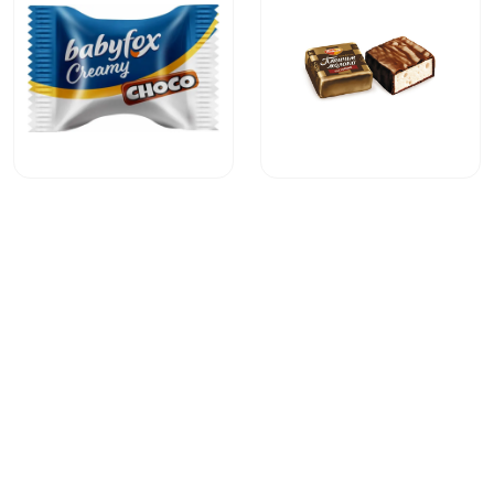
Нота Бум
Нильс фруктовый
БебиФокс с
Птичье молоко
молочно ореховой
сливочно-
начинкой
ванильное