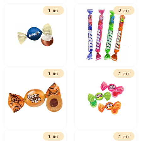
1 шт
2 шт
Крокант
Золотая стрекоза
1 шт
1 шт
БебиФокс Гелакси
Ирис Мини Ням
фруктовый
1 шт
1 шт