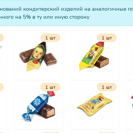
ований кондитерский изделий на аналогичные по ц
нного на 5% в ту или иную сторону
1 шт
1 шт
1 шт
1 шт
Алёнка
Красная
шапочка