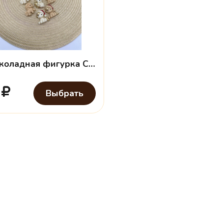
Шоколадная фигурка Символ года №2
2
Выбрать