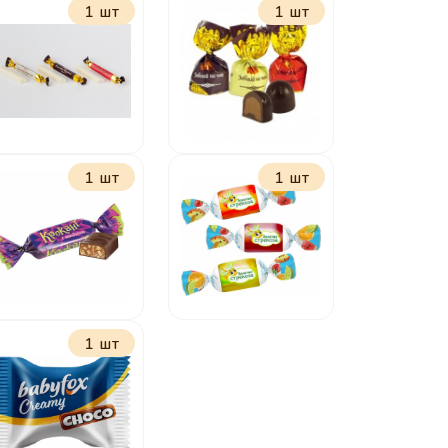
1 шт
1 шт
Батончики Рот
Желейные в
Фронт
шоколаде в
классические
ассортимете
1 шт
1 шт
Вместе
Забегай на чай
вкуснее
1 шт
Крокант
Золотая
стрекоза