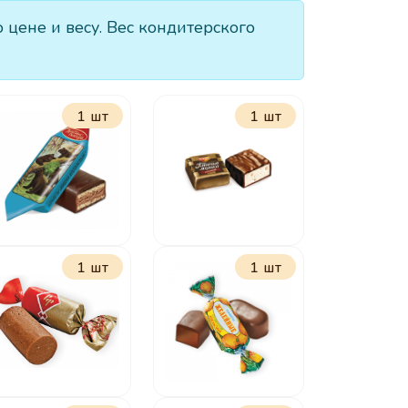
ене и весу. Вес кондитерского
1 шт
1 шт
1 шт
1 шт
Мишка
Птичье молоко
косолапый
сливочно-
ванильное