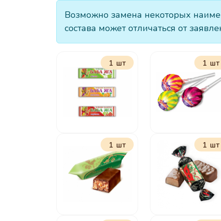
Возможно замена некоторых наимен
состава может отличаться от заявле
1 шт
1 шт
1 шт
1 шт
Жевательная
Карамель на
конфета Баба
палочке
Яга 11 г
Страйк 11 г