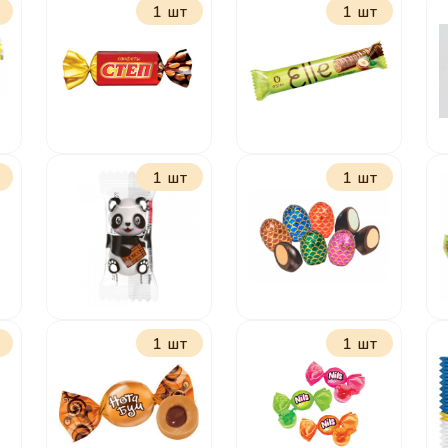
1 шт
1 шт
Васильки
Ну-ка отними
вкус
шоколадный
крем
1 шт
1 шт
Степ
Элли с
шоколадно-
ореховой
начинкой
1 шт
1 шт
Панда
Всегда с тобой
Молочно-
шоколадное