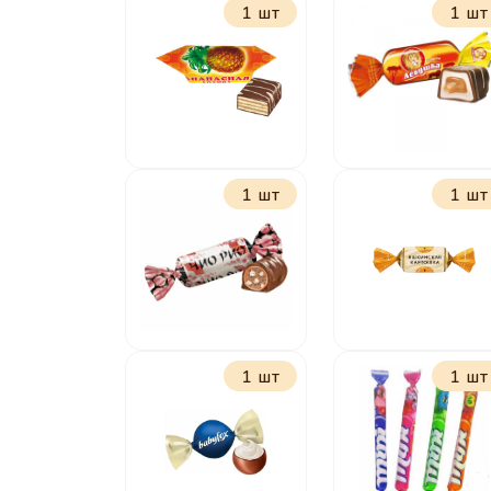
1 шт
1 шт
Грильяжные
Маска
мягкий
грильяж
1 шт
1 шт
Ананасная
Лёвушка
долина
1 шт
1 шт
Чио-Рио
Яшкинская
картошка