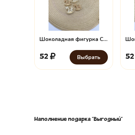
Шоколадная фигурка Символ года №1
52
5
Выбрать
Наполнение подарка "
Выгодный
"