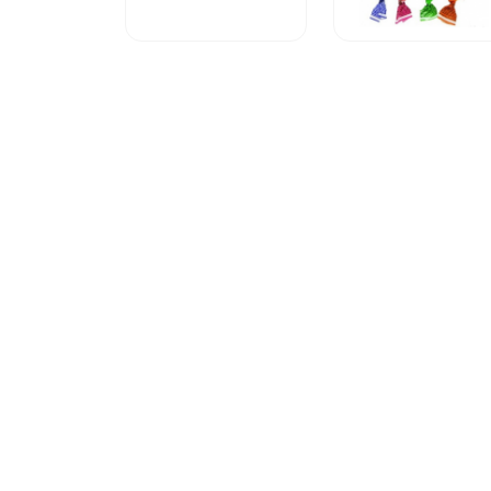
БебиФокс
Ирис Мини
Гелакси
Ням
фруктовый