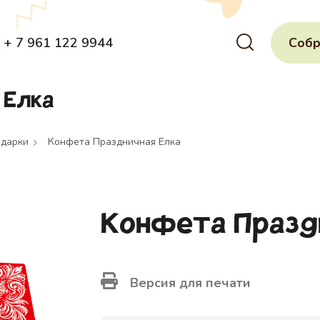
+ 7 961 122 9944
Собр
 Елка
одарки
Конфета Праздничная Елка
Конфета Празд
Версия для печати