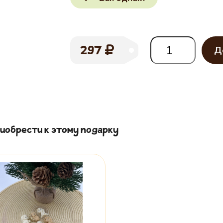
Д
297
иобрести к этому подарку