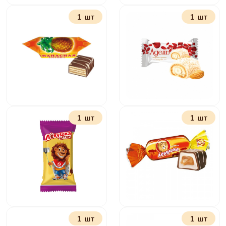
1 шт
1 шт
Батончики Рот
Желейные в
Фронт
шоколаде в
классические
ассортимете
1 шт
1 шт
Ананасная долина
Адель с миндалем
1 шт
1 шт