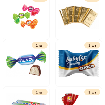
Ирис Мини Ням
Нота Бум
фруктовый
1 шт
1 шт
Нильс фруктовый
15 грамм золота
1 шт
1 шт
Глейс с кокосом
БебиФокс с