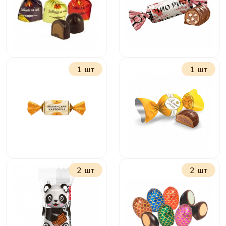
шоколадно-
ореховой
начинкой
1 шт
1 шт
Забегай на чай
Чио-Рио
2 шт
2 шт
Яшкинская
Золотая лилия
картошка