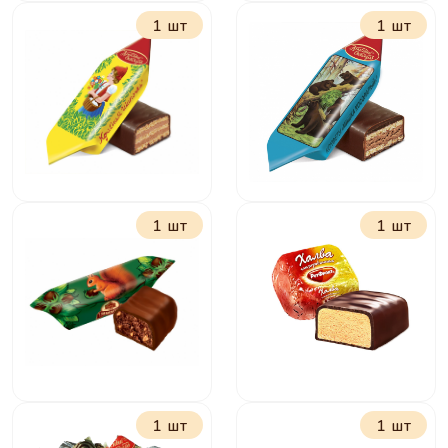
1 шт
1 шт
Беби Фокс с
Алёнка
молочной
начинкой
1 шт
1 шт
Красная шапочка
Мишка косолапый
1 шт
1 шт