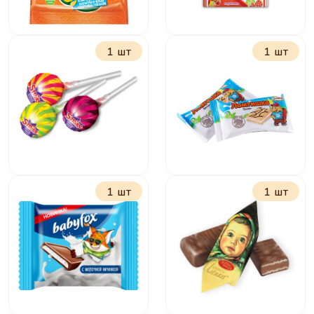
1 шт
1 шт
Мармелад Крут
Жевательная
Фрут Змейки 70 г
конфета Баба Яга
11 г
1 шт
1 шт
Карамель на
Ломтишка
палочке Страйк 11
г