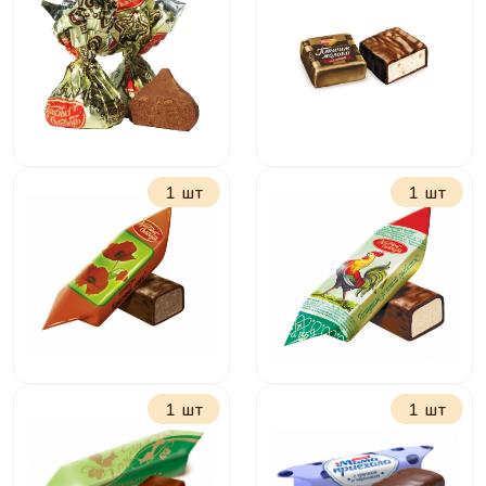
Белочка
Халва в шоколаде
Бабаевская
Рот Фронт
1 шт
1 шт
Трюфели Красный
Птичье молоко
октябрь
сливочно-
ванильное
1 шт
1 шт
Красный мак
Петушок-золотой
гребешок