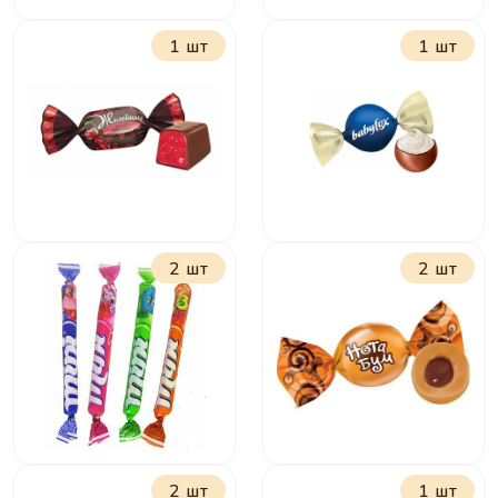
1 шт
1 шт
Золотая стрекоза
Пастилки
фруктовые в
ассортименте
2 шт
2 шт
Желейные в
БебиФокс Гелакси
шоколаде с
Вишней
2 шт
1 шт