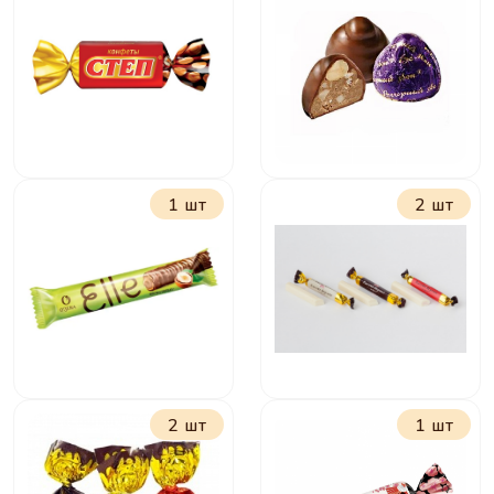
Лёвушка детям
Лёвушка
Чудо-звери
1 шт
2 шт
Степ
Вечерний звон
2 шт
1 шт
Элли с
Вместе вкуснее