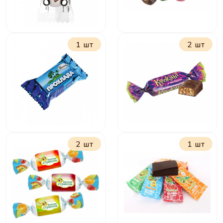
1 шт
2 шт
Панда Молочно-
Всегда с тобой
шоколадное
драже
2 шт
1 шт
Прохлада с
Крокант
кокосом