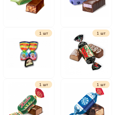
1 шт
1 шт
Грильяжные
Мама Приехала с
мягкий грильяж
черникой и
гречкой
1 шт
1 шт
Милому созданию
Маска