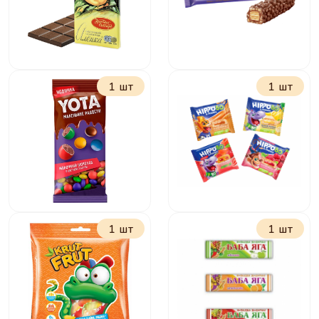
1 шт
1 шт
Шоколад Алёнка
Батончик Джумка
молочная 75 г
37 г
1 шт
1 шт
Драже молочный
Бисквит Хиппобо и
шоколад в
друзья с
цветной глазури
малиновой
40г
начинкой 32г