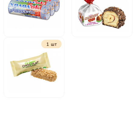
молочно ореховой
начинкой
1 шт
Драже Холодок
Маленькое чудо
Ассорти 15г
сливочное
Мультизлаковый
батончик Кабарде
белый