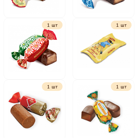
1 шт
1 шт
Нива
Васильки
1 шт
1 шт
Ромашки
Ну-ка отними вкус
шоколадный крем