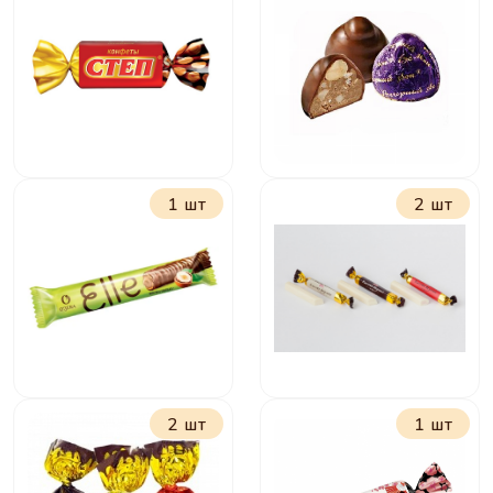
Лёвушка детям
Лёвушка
Чудо-звери
1 шт
2 шт
Степ
Вечерний звон
2 шт
1 шт
Элли с
Вместе вкуснее