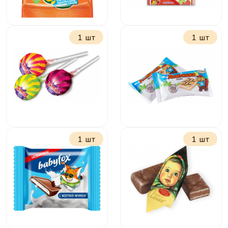
1 шт
1 шт
Мармелад Крут
Жевательная
Фрут Змейки 70 г
конфета Баба Яга
11 г
1 шт
1 шт
Карамель на
Ломтишка
палочке Страйк 11
г