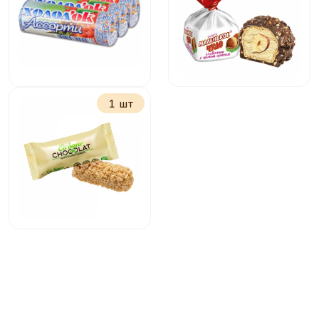
молочно ореховой
начинкой
1 шт
Драже Холодок
Маленькое чудо
Ассорти 15г
сливочное
Мультизлаковый
батончик Кабарде
белый