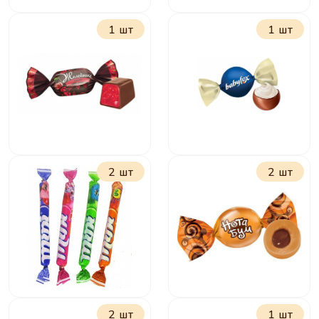
1 шт
1 шт
Золотая стрекоза
Пастилки
фруктовые в
ассортименте
2 шт
2 шт
Желейные в
БебиФокс Гелакси
шоколаде с
Вишней
2 шт
1 шт