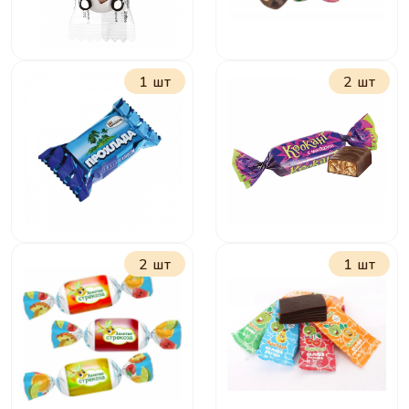
1 шт
2 шт
Панда Молочно-
Всегда с тобой
шоколадное
драже
2 шт
1 шт
Прохлада с
Крокант
кокосом