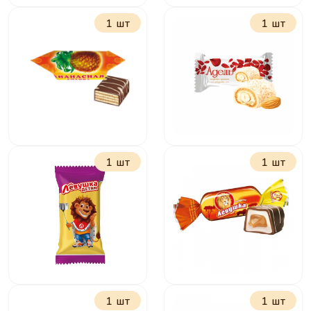
1 шт
1 шт
Батончики Рот
Желейные в
Фронт
шоколаде в
классические
ассортимете
1 шт
1 шт
Ананасная долина
Адель с миндалем
1 шт
1 шт