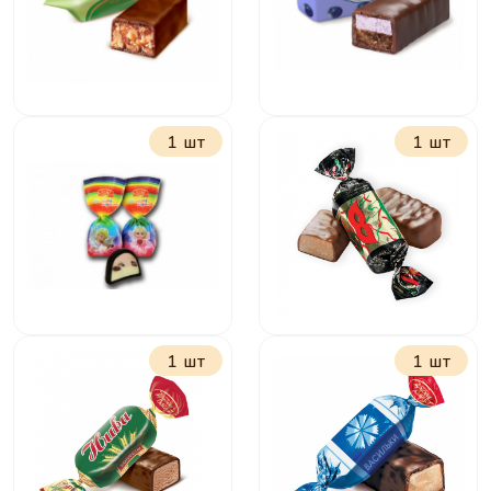
1 шт
1 шт
Грильяжные
Мама Приехала с
мягкий грильяж
черникой и
гречкой
1 шт
1 шт
Милому созданию
Маска