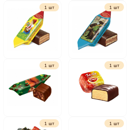
1 шт
1 шт
Беби Фокс с
Алёнка
молочной
начинкой
1 шт
1 шт
Красная шапочка
Мишка косолапый
1 шт
1 шт