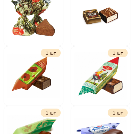
Белочка
Халва в шоколаде
Бабаевская
Рот Фронт
1 шт
1 шт
Трюфели Красный
Птичье молоко
октябрь
сливочно-
ванильное
1 шт
1 шт
Красный мак
Петушок-золотой
гребешок