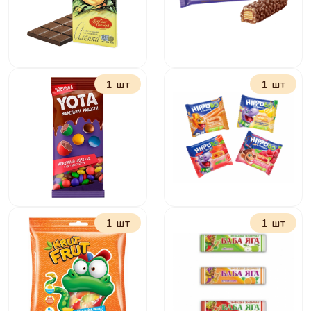
1 шт
1 шт
Шоколад Алёнка
Батончик Джумка
молочная 75 г
37 г
1 шт
1 шт
Драже молочный
Бисквит Хиппобо и
шоколад в
друзья с
цветной глазури
малиновой
40г
начинкой 32г