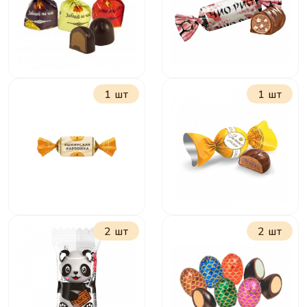
шоколадно-
ореховой
начинкой
1 шт
1 шт
Забегай на чай
Чио-Рио
2 шт
2 шт
Яшкинская
Золотая лилия
картошка