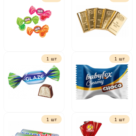
Ирис Мини Ням
Нота Бум
фруктовый
1 шт
1 шт
Нильс фруктовый
15 грамм золота
1 шт
1 шт
Глейс с кокосом
БебиФокс с