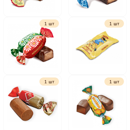
1 шт
1 шт
Нива
Васильки
1 шт
1 шт
Ромашки
Ну-ка отними вкус
шоколадный крем