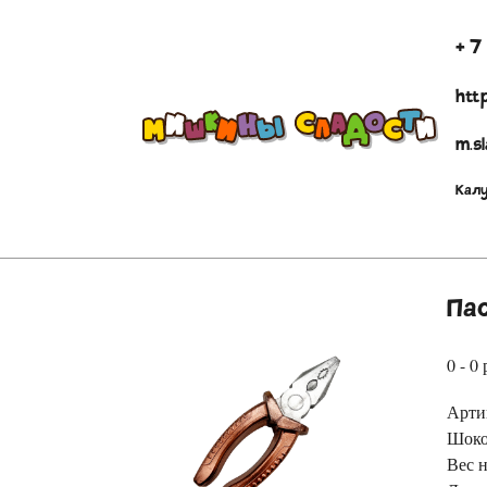
+ 7
http
m.s
Калу
Па
0 - 0 
Арти
Шоко
Вес 