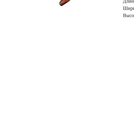
Длин
Шири
Высо