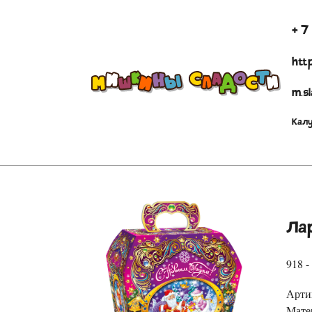
+ 7
http
m.s
Калу
Ла
918 -
Арти
Мате